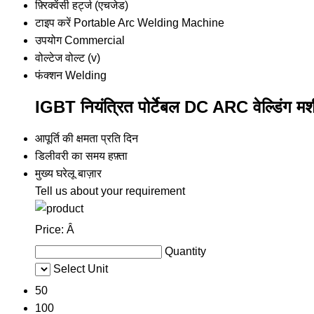
फ़्रिक्वेंसी
हर्ट्ज (एचजेड)
टाइप करें
Portable Arc Welding Machine
उपयोग
Commercial
वोल्टेज
वोल्ट (v)
फंक्शन
Welding
IGBT नियंत्रित पोर्टेबल DC ARC वेल्डिंग मशी
आपूर्ति की क्षमता
प्रति दिन
डिलीवरी का समय
हफ़्ता
मुख्य घरेलू बाज़ार
Tell us about your requirement
Price:
Â
Quantity
Select Unit
50
100