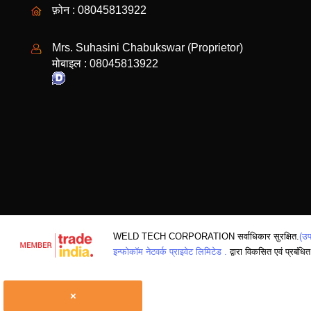
फ़ोन :
08045813922
Mrs. Suhasini Chabukswar
(
Proprietor
)
मोबाइल :
08045813922
WELD TECH CORPORATION सर्वाधिकार सुरक्षित.
(उप
इन्फोकॉम नेटवर्क प्राइवेट लिमिटेड .
द्वारा विकसित एवं प्रबंधित
×